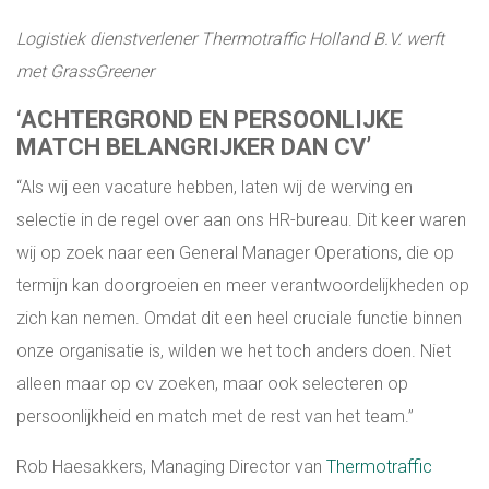
Logistiek dienstverlener Thermotraffic Holland B.V. werft
OVER ONS
met GrassGreener
REFERENTIES
‘ACHTERGROND EN PERSOONLIJKE
MATCH BELANGRIJKER DAN CV’
OVER ONS
“Als wij een vacature hebben, laten wij de werving en
selectie in de regel over aan ons HR-bureau. Dit keer waren
DOWNLOAD BROCHURE
wij op zoek naar een General Manager Operations, die op
termijn kan doorgroeien en meer verantwoordelijkheden op
WHITEPAPERS
zich kan nemen. Omdat dit een heel cruciale functie binnen
onze organisatie is, wilden we het toch anders doen. Niet
CONTACT
alleen maar op cv zoeken, maar ook selecteren op
persoonlijkheid en match met de rest van het team.”
Rob Haesakkers, Managing Director van
Thermotraffic