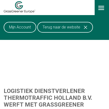
LOGIN
Mijn Account
Terug naar de website
HOME
RESOURCES
BARHEIM METHODE
VACATURES
LOGISTIEK DIENSTVERLENER
VACATURES ZOEKEN
THERMOTRAFFIC HOLLAND B.V.
WERFT MET GRASSGREENER
JOB AGENTS