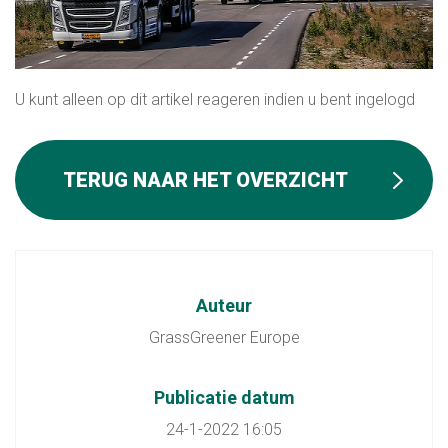
U kunt alleen op dit artikel reageren indien u bent ingelogd
TERUG NAAR HET OVERZICHT
Auteur
GrassGreener Europe
Publicatie datum
24-1-2022 16:05