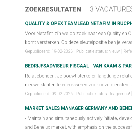
3 VACATURE
ZOEKRESULTATEN
QUALITY & OPEX TEAMLEAD NETAFIM IN RUCP
Voor Netafim zijn we op zoek naar een Quality en 
komt versterken. Op deze sleutelpositie ben je veran
Gepubliceerd:
19-02-2026
Publicatie status:
Nieuw
Refer
BEDRIJFSADVISEUR FISCAAL - VAN KAAM & PA
Relatiebeheer : Je bouwt sterke en langdurige rela
nieuwe klanten te interesseren voor onze diensten. J
Gepubliceerd:
09-02-2026
Publicatie status:
Reageer nu!
MARKET SALES MANAGER GERMANY AND BENEL
• Maintain and simultaneously actively initiate, deve
and Benelux market, with emphasis on the successful