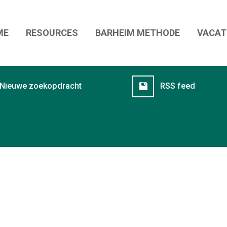
ME
RESOURCES
BARHEIM METHODE
VACAT
VACAT
Nieuwe zoekopdracht
RSS feed
JOB A