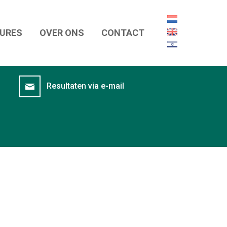
URES
OVER ONS
CONTACT
URES ZOEKEN
REFERENTIES
Resultaten via e-mail
GENTS
OVER ONS
DOWNLOAD BROCHURE
WHITEPAPERS