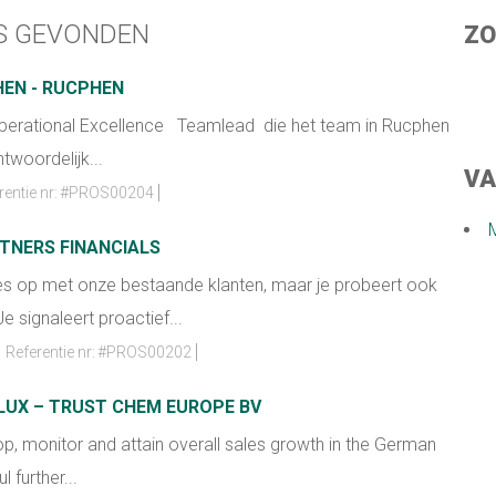
S GEVONDEN
ZO
HEN - RUCPHEN
Operational Excellence Teamlead die het team in Rucphen
twoordelijk...
VA
entie nr:
#PROS00204
RTNERS FINANCIALS
ties op met onze bestaande klanten, maar je probeert ook
e signaleert proactief...
Referentie nr:
#PROS00202
UX – TRUST CHEM EUROPE BV
lop, monitor and attain overall sales growth in the German
 further...