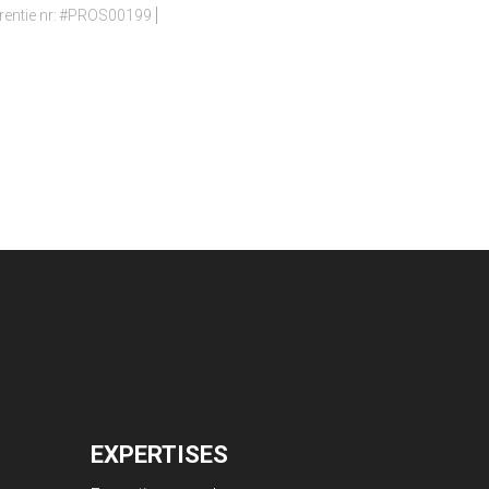
entie nr:
#PROS00199
EXPERTISES