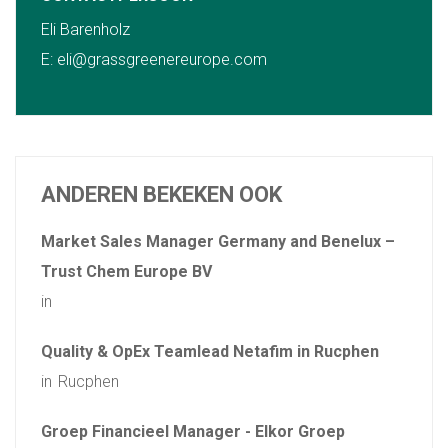
Eli Barenholz
E:
eli@grassgreenereurope.com
ANDEREN BEKEKEN OOK
Market Sales Manager Germany and Benelux –
Trust Chem Europe BV
in
Quality & OpEx Teamlead Netafim in Rucphen
in
Rucphen
Groep Financieel Manager - Elkor Groep