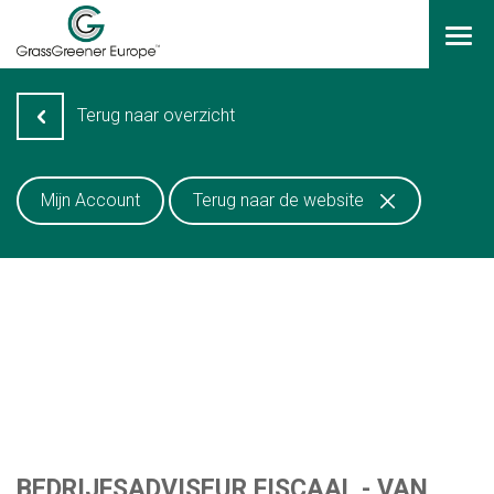
LOGIN
Terug naar overzicht
HOME
Mijn Account
Terug naar de website
RESOURCES
BARHEIM METHODE
VACATURES
VACATURES ZOEKEN
JOB AGENTS
BEDRIJFSADVISEUR FISCAAL - VAN