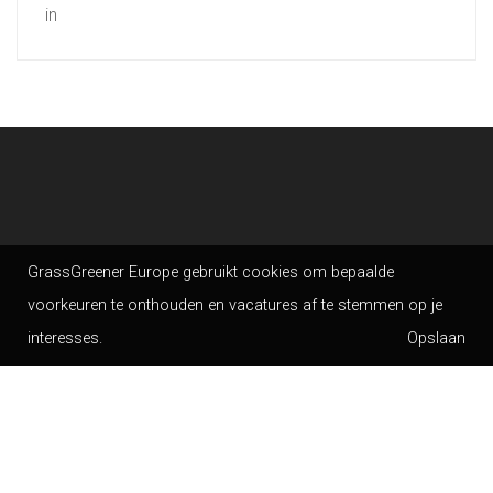
in
GrassGreener Europe gebruikt cookies om bepaalde
voorkeuren te onthouden en vacatures af te stemmen op je
interesses.