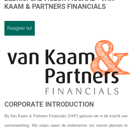
KAAM & PARTNERS FINANCIALS
OVER ONS
REFERENTIES
Reageer nu!
OVER ONS
DOWNLOAD BROCHURE
WHITEPAPERS
CONTACT
CORPORATE INTRODUCTION
Bij Van Kaam & Partners Financials (VKP) geloven we in de kracht van
samenwerking. We staan naast de ondernemer om samen plannen te