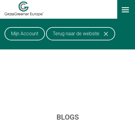
LOGIN
Mijn Account
Terug naar de website
HOME
RESOURCES
BARHEIM METHODE
VACATURES
BLOGS
VACATURES ZOEKEN
JOB AGENTS