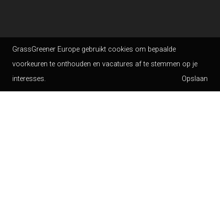
GrassGreener Europe gebruikt cookies om bepaalde
voorkeuren te onthouden en vacatures af te stemmen op je
interesses.
CONTACT